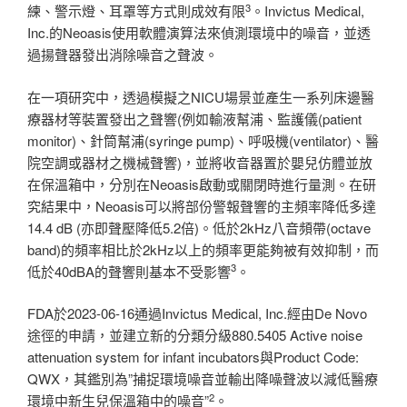
3
練、警示燈、耳罩等方式則成效有限
。Invictus Medical,
Inc.的Neoasis使用軟體演算法來偵測環境中的噪音，並透
過揚聲器發出消除噪音之聲波。
在一項研究中，透過模擬之NICU場景並產生一系列床邊醫
療器材等裝置發出之聲響(例如輸液幫浦、監護儀(patient
monitor)、針筒幫浦(syringe pump)、呼吸機(ventilator)、醫
院空調或器材之機械聲響)，並將收音器置於嬰兒仿體並放
在保溫箱中，分別在Neoasis啟動或關閉時進行量測。在研
究結果中，Neoasis可以將部份警報聲響的主頻率降低多達
14.4 dB (亦即聲壓降低5.2倍)。低於2kHz八音頻帶(octave
band)的頻率相比於2kHz以上的頻率更能夠被有效抑制，而
3
低於40dBA的聲響則基本不受影響
。
FDA於2023-06-16通過Invictus Medical, Inc.經由De Novo
途徑的申請，並建立新的分類分級880.5405 Active noise
attenuation system for infant incubators與Product Code:
QWX，其鑑別為”捕捉環境噪音並輸出降噪聲波以減低醫療
2
環境中新生兒保溫箱中的噪音”
。