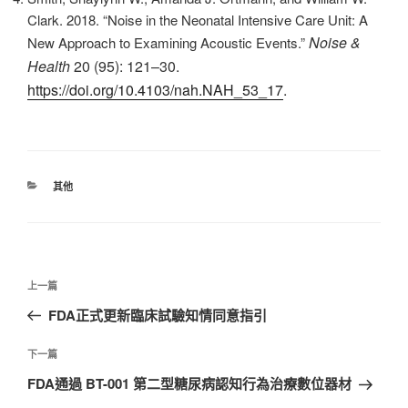
Clark. 2018. “Noise in the Neonatal Intensive Care Unit: A
Noise &
New Approach to Examining Acoustic Events.”
Health
20 (95): 121–30.
https://doi.org/10.4103/nah.NAH_53_17
.
分
其他
類
文
上
上一篇
章
一
FDA正式更新臨床試驗知情同意指引
導
篇
覽
文
下
下一篇
章
一
FDA通過 BT-001 第二型糖尿病認知行為治療數位器材
篇