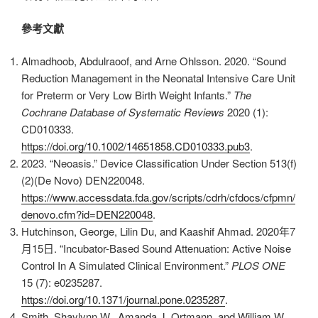
參考文獻
Almadhoob, Abdulraoof, and Arne Ohlsson. 2020. “Sound
Reduction Management in the Neonatal Intensive Care Unit
for Preterm or Very Low Birth Weight Infants.”
The
Cochrane Database of Systematic Reviews
2020 (1):
CD010333.
https://doi.org/10.1002/14651858.CD010333.pub3
.
2023. “Neoasis.” Device Classification Under Section 513(f)
(2)(De Novo) DEN220048.
https://www.accessdata.fda.gov/scripts/cdrh/cfdocs/cfpmn/
denovo.cfm?id=DEN220048
.
Hutchinson, George, Lilin Du, and Kaashif Ahmad. 2020年7
月15日. “Incubator-Based Sound Attenuation: Active Noise
Control In A Simulated Clinical Environment.”
PLOS ONE
15 (7): e0235287.
https://doi.org/10.1371/journal.pone.0235287
.
Smith, Shaylynn W., Amanda J. Ortmann, and William W.