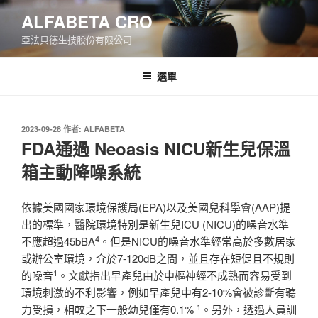
跳
ALFABETA CRO
至
亞法貝德生技股份有限公司
主
要
內
選單
容
發
2023-09-28
作者:
ALFABETA
佈
FDA通過 Neoasis NICU新生兒保溫
於
箱主動降噪系統
依據美國國家環境保護局(EPA)以及美國兒科學會(AAP)提
出的標準，醫院環境特別是新生兒ICU (NICU)的噪音水準
4
不應超過45bBA
。但是NICU的噪音水準經常高於多數居家
或辦公室環境，介於7-120dB之間，並且存在短促且不規則
1
的噪音
。文獻指出早產兒由於中樞神經不成熟而容易受到
環境刺激的不利影響，例如早產兒中有2-10%會被診斷有聽
1
力受損，相較之下一般幼兒僅有0.1%
。另外，透過人員訓