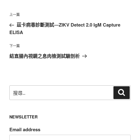
文
上
上一篇
章
一
茲卡病毒診斷測試―ZIKV Detect 2.0 IgM Capture
導
篇
ELISA
覽
文
章
下
下一篇
一
結直腸內視鏡之息肉檢測試驗剖析
篇
文
章
搜
搜
尋
尋
關
鍵
NEWSLETTER
字:
Email address