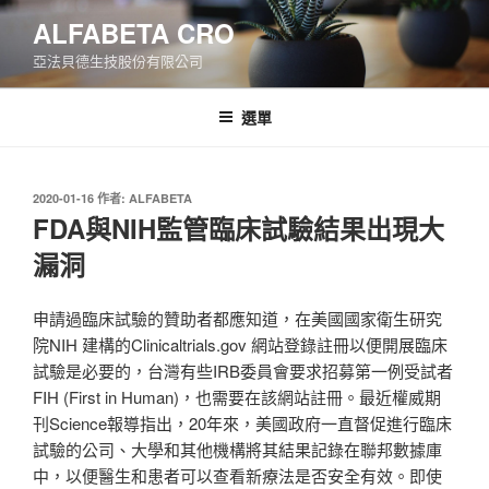
跳
ALFABETA CRO
至
亞法貝德生技股份有限公司
主
要
內
選單
容
發
2020-01-16
作者:
ALFABETA
佈
FDA與NIH監管臨床試驗結果出現大
於
漏洞
申請過臨床試驗的贊助者都應知道，在美國國家衛生研究
院NIH 建構的Clinicaltrials.gov 網站登錄註冊以便開展臨床
試驗是必要的，台灣有些IRB委員會要求招募第一例受試者
FIH (First in Human)，也需要在該網站註冊。最近權威期
刊Science報導指出，20年來，美國政府一直督促進行臨床
試驗的公司、大學和其他機構將其結果記錄在聯邦數據庫
中，以便醫生和患者可以查看新療法是否安全有效。即使