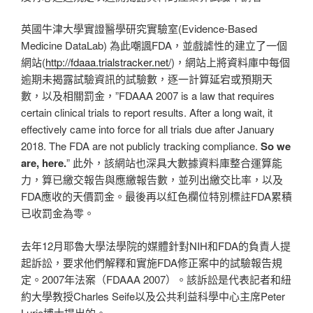
英國牛津大學實證醫學研究實驗室(Evidence-Based
Medicine DataLab) 為此嘲諷FDA，並戲謔性的建立了一個
網站(
http://fdaaa.trialstracker.net/
)，網站上將資料庫中每個
逾期未揭露試驗資訊的試驗數，逐一計算延宕或預期天
數，以及相關罰金，”FDAAA 2007 is a law that requires
certain clinical trials to report results. After a long wait, it
effectively came into force for all trials due after January
2018. The FDA are not publicly tracking compliance.
So we
are, here.
” 此外，該網站也深具大數據資料庫整合運算能
力，算已繳交報告與應繳報告數，並列出繳交比率，以及
FDA應收的天價罰金。最後再以紅色欄位特別標註FDA累積
已收罰金為零。
去年12月耶魯大學法學院的媒體針對NIH和FDA的負責人提
起訴訟，要求他們解釋和實施FDA修正案中的試驗報告規
定。2007年法案（FDAAA 2007）。該訴訟是代表記者和紐
約大學教授Charles Seife以及公共利益科學中心主席Peter
Lurie博士提出的。