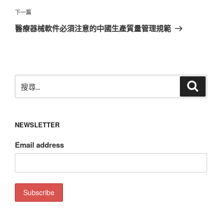
覽
文
下
下一篇
章
一
醫療器械軟件必須注意的中國生產質量管理規範
篇
文
章
搜
搜
尋
尋
關
鍵
NEWSLETTER
字:
Email address