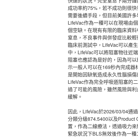
快速的狀況。完全窒息下兩分鐘
成功率約75%，若不成功則很
需要後續手段，但目前美國許多地
LifeVac作為一種可以在現
個空缺。在現有有限的臨床資料中
窒息，不良事件與併發症比較輕
臨床前測試中，LifeVac可以
中，LifeVac可以將阻塞物
阻塞也應認為是好的，因為可以
示一般人可以在169秒內完成器
是開始因缺氧造成永久性腦損傷
LifeVac作為完全呼吸道阻
過了可能的風險，雖然風險與利
緩解。
因此，LifeVac於2026/03/
分類分級874.5400以及Produ
置，作為二線療法，透過吸力來
緊急狀況下BLS無效後作為一種