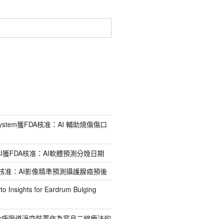
I System獲FDA核准：AI 輔助燒傷傷口
ate AI獲FDA核准：AI軟體預測分娩日期
獲FDA核准：AI影像精準預測攝護腺癌預後
nsights for Eardrum Bulging
eVac呼吸道淨空裝置作為窒息二線療法的