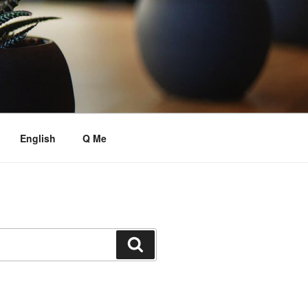
English
Q Me
搜
尋