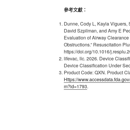
參考文獻：
Dunne, Cody L, Kayla Viguers,
David Szpilman, and Amy E Pede
Evaluation of Airway Clearance
Obstructions.” Resuscitation Pl
https://doi.org/10.1016/j.resplu
lifevac, llc. 2026. Device Class
Device Classification Under Se
Product Code: QXN. Product Clas
Https://www.accessdata.fda.gov/s
m?id=1793
.