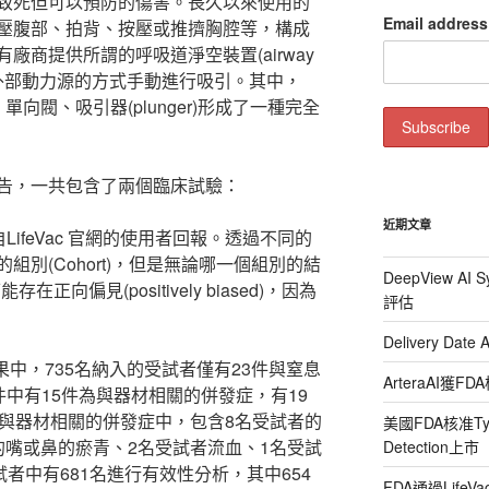
致死但可以預防的傷害。長久以來使用的
Email address
壓腹部、拍背、按壓或推擠胸腔等，構成
廠商提供所謂的呼吸道淨空裝置(airway
CD)，以無外部動力源的方式手動進行吸引。其中，
由面罩、單向閥、吸引器(plunger)形成了一種完全
查總結報告，一共包含了兩個臨床試驗：
近期文章
LifeVac 官網的使用者回報。透過不同的
別(Cohort)，但是無論哪一個組別的結
DeepView A
向偏見(positively biased)，因為
評估
。
Delivery D
hort的結果中，735名納入的受試者僅有23件與窒息
ArteraAI
件中有15件為與器材相關的併發症，有19
件與器材相關的併發症中，包含8名受試者的
美國FDA核准Tyto I
的嘴或鼻的瘀青、2名受試者流血、1名受試
Detection上市
者中有681名進行有效性分析，其中654
FDA通過Lif