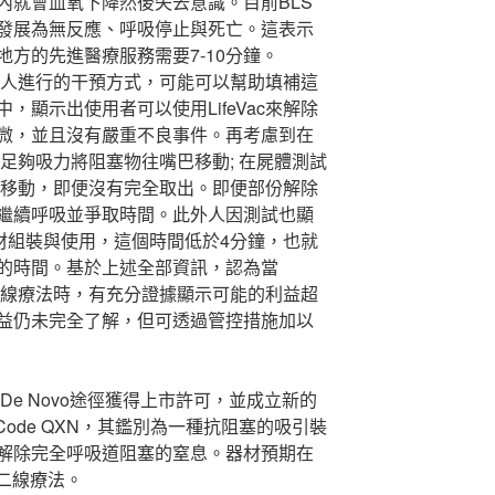
內就會血氧下降然後失去意識。目前BLS
快發展為無反應、呼吸停止與死亡。這表示
方的先進醫療服務需要7-10分鐘。
場由個人進行的干預方式，可能可以幫助填補這
，顯示出使用者可以使用LifeVac來解除
微，並且沒有嚴重不良事件。再考慮到在
產生足夠吸力將阻塞物往嘴巴移動; 在屍體測試
往近端移動，即便沒有完全取出。即便部份解除
繼續呼吸並爭取時間。此外人因測試也顯
材組裝與使用，這個時間低於4分鐘，也就
的時間。基於上述全部資訊，認為當
塞的二線療法時，有充分證據顯示可能的利益超
益仍未完全了解，但可透過管控措施加以
04通過De Novo途徑獲得上市許可，並成立新的
ct Code QXN，其鑑別為一種抗阻塞的吸引裝
解除完全呼吸道阻塞的窒息。器材預期在
二線療法。