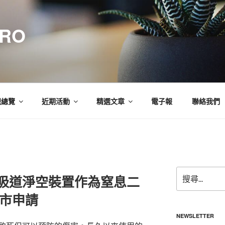
CRO
規總覽
近期活動
精選文章
電子報
聯絡我們
搜
ac呼吸道淨空裝置作為窒息二
尋
關
上市申請
鍵
字:
NEWSLETTER