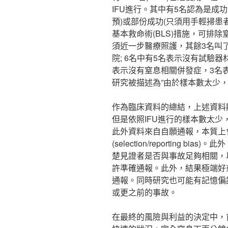
IFU進行。其中有5名認為是成
預)或部份成功(只須用手輕掃患
基本救命術(BLS)措施，可排除
須近一步醫療照護，其餘3名叫
院; 6名中有5名表示沒有試驗器
表示沒有窒息相關併發症，3名表
研究被描述為”由於樣本數太少，
作為臨床資料的總結，上述資料
但是依照IFU進行的樣本數太
此外資料來自自願通報，本質上
(selection/reporting
楚見證者是否與事故足夠相關，
許準確通報。此外，結果極端好
通報。同時研究也可能有記憶偏
或更之前的事故。
在最終的風險與利益的決定中，