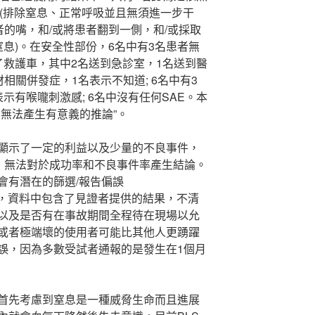
功(排除窒息、正常呼吸並且無須進一步干
者的嘴，和/或將患者翻到一側，和/或採取
窒息)。在安全性部份，6名中有3名患者無
了救護車，其中2名送到急診室，1名送到醫
材相關併發症，1名表示不知道; 6名中有3
示有喉嚨刺激感; 6名中沒有任何SAE。本
無法產生有意義的推論”。
顯示了一定的利益以及少量的不良事件，
少，無法對於成功率和不良事件率產生結論。
會有潛在的篩選/報告偏誤
 bias)。此外，資料中包含了見證者提供的結果，不清
以及是否有在事故期間全程待在現場以允
或者極端壞的使用者可能比其他人更踴躍
誤，因為多數受試者通報的是發生在1個月
首先考慮到窒息是一種威脅生命而且進展