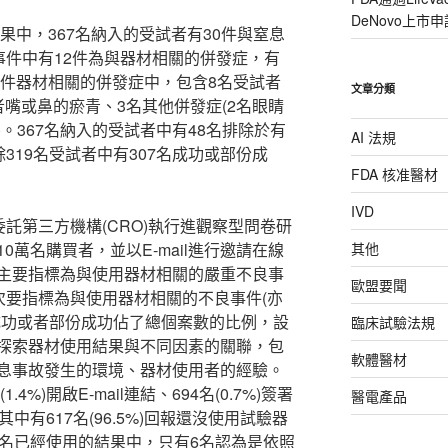
DeNovo上市申
ohort的結果中，367名納入的受試者有30件與窒息
良事件中有12件為與器材相關的併發症，有
2件器材相關的併發症中，包含8名受試者
文章分類
嘴或鼻的瘀青、3名其他併發症(2名眼睛
。367名納入的受試者中有48名排除於有
AI 法規
319名受試者中有307名成功或部份成
FDA 核准醫材
IVD
委託第三方機構(CRO)執行進觀察型問卷研
萬名購買者，並以E-mail進行邀請在線
其他
主要指標為與使用器材相關的嚴重不良事
歐盟要聞
次要指標為與使用器材相關的不良事件(亦
成功或者部份成功佔了總個案數的比例，設
臨床試驗法規
為探索器材使用結果與不同因素的關聯，包
軟體醫材
息事故發生的環境、器材使用者的經驗。
4%)開啟E-mail連結、694名(0.7%)簽署
醫電產品
。其中有617名(96.5%)回報還沒使用試驗器
在22名已經使用的結果中，只有6名認為是依照