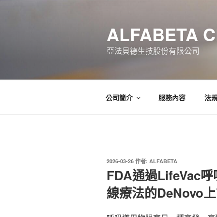
跳
至
ALFABETA 
主
要
亞法貝德生技股份有限公司
內
容
公司簡介
服務內容
法
發
2026-03-26
作者:
ALFABETA
佈
FDA通過LifeV
於
線療法的DeNovo