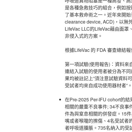
呼吸道異物阻塞是一種高發、高
是各種急救技巧的組合，例如按
了基本救命術之一。近年來開始有
clearance device, A
LifeVac LLC的LifeVac藉
非侵入式的方案。
根據LifeVac 的 FDA 審
第一項試驗(使用報告)：資料來自
連結入試驗的使用者被分為不同的組
果均被註記上”須注意試驗資料可能存在正
受試者均來自成功使用器材者”
在Pre-2025 Per-IFU co
相關的嚴重不良事件; 34不良事
件為與窒息相關的併發症。15
嘴或者喉嚨的擦傷、4名受試者
者呼吸道腫脹。735名納入的受試