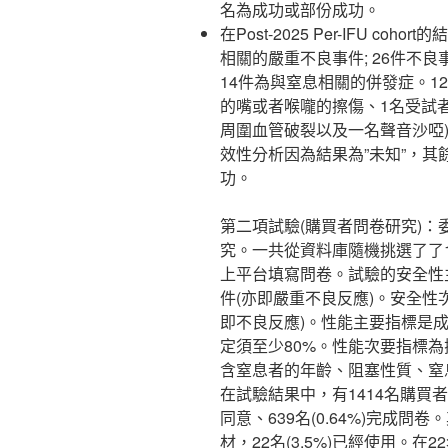
名為成功或部份成功。
在Post-2025 Per-IFU c
相關的嚴重不良事件; 26件不
14件為與窒息相關的併發症。1
的嘴或者喉嚨的擦傷、1名受試者
周圍血管破裂以及一名聲音沙啞)
效性分析因為結果為”未知”，其餘
功。
第二項試驗(購買者問卷研究)：
究。一共從資料庫隨機挑選了了10
上平台填寫問卷。試驗的安全性
件(亦即嚴重不良反應)。安全性
即不良反應)。性能主要指標是
定須至少80%。性能次要指標
含窒息者的年齡、阻塞性質、窒
在試驗結果中，有1414名購買者(1.
同意、639名(0.64%)完成問卷
材，22名(3.5%)已經使用。