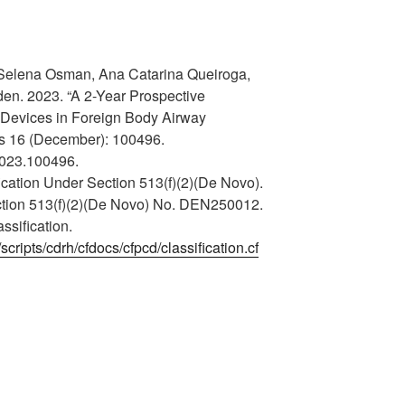
 Selena Osman, Ana Catarina Queiroga,
n. 2023. “A 2-Year Prospective
 Devices in Foreign Body Airway
us 16 (December): 100496.
.2023.100496.
ification Under Section 513(f)(2)(De Novo).
ction 513(f)(2)(De Novo) No. DEN250012.
sification.
cripts/cdrh/cfdocs/cfpcd/classification.cf